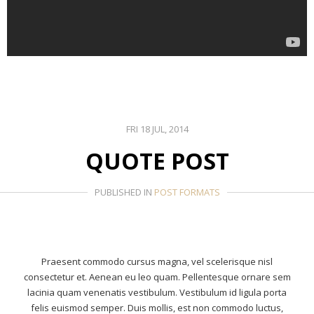
FRI 18 JUL, 2014
QUOTE POST
PUBLISHED IN
POST FORMATS
Praesent commodo cursus magna, vel scelerisque nisl
consectetur et. Aenean eu leo quam. Pellentesque ornare sem
lacinia quam venenatis vestibulum. Vestibulum id ligula porta
felis euismod semper. Duis mollis, est non commodo luctus,