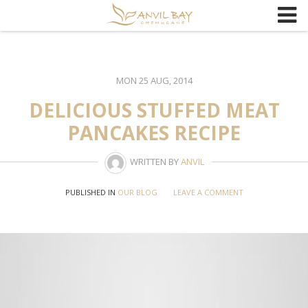
Skip
to
content
MON 25 AUG, 2014
DELICIOUS STUFFED MEAT
PANCAKES RECIPE
WRITTEN BY
ANVIL
PUBLISHED IN
OUR BLOG
LEAVE A COMMENT